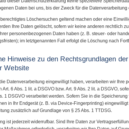
alb dieser Datenschutzerklärung keine speziellere Speicherdau
enen Daten bei uns, bis der Zweck für die Datenverarbeitung en
berechtigtes Löschersuchen geltend machen oder eine Einwill
erden Ihre Daten gelöscht, sofern wir keine anderen rechtlich z
hrer personenbezogenen Daten haben (z. B. steuer- oder hande
fristen); im letztgenannten Fall erfolgt die Löschung nach Fortf
ne Hinweise zu den Rechtsgrundlagen der
er Website
 die Datenverarbeitung eingewilligt haben, verarbeiten wir Ihr
 Art. 6 Abs. 1 lit. a DSGVO bzw. Art. 9 Abs. 2 lit. a DSGVO, so
bs. 1 DSGVO verarbeitet werden. Sofern Sie in die Speicherung 
nen in Ihr Endgerät (z. B. via Device-Fingerprinting) eingewilligt
tung zusätzlich auf Grundlage von § 25 Abs. 1 TTDSG.
ng ist jederzeit widerrufbar. Sind Ihre Daten zur Vertragserfüll
er Maßnahmen erforderlich, verarbeiten wir Ihre Daten auf Grundl