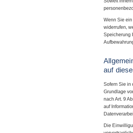
Soweit innerh
personenbezog
Wenn Sie ein 
widerrufen, w
Speicherung I
Aufbewahrungs
Allgemei
auf dies
Sofern Sie in
Grundlage von
nach Art. 9 A
auf Informatio
Datenverarbei
Die Einwilligu
vorvertraglich