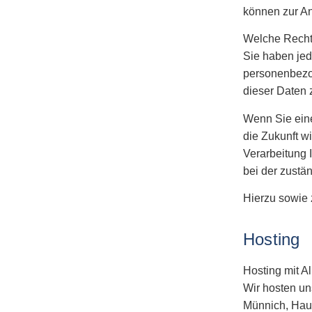
können zur An
Welche Recht
Sie haben jed
personenbezo
dieser Daten 
Wenn Sie eine
die Zukunft w
Verarbeitung 
bei der zustä
Hierzu sowie 
Hosting
Hosting mit All
Wir hosten uns
Münnich, Haup