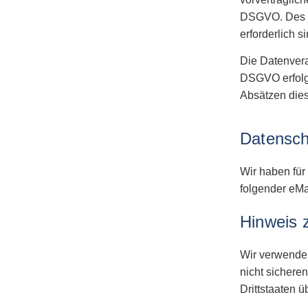
DSGVO. Des We
erforderlich s
Die Datenverar
DSGVO erfolge
Absätzen dies
Datensch
Wir haben für
folgender eMa
Hinweis 
Wir verwenden
nicht sichere
Drittstaaten ü