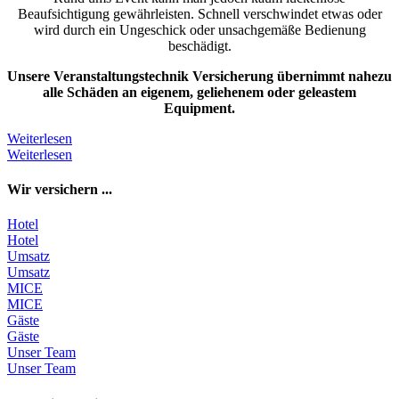
Beaufsichtigung gewährleisten. Schnell verschwindet etwas oder
wird durch ein Ungeschick oder unsachgemäße Bedienung
beschädigt.
Unsere Veranstaltungstechnik Versicherung übernimmt nahezu
alle Schäden an eigenem, geliehenem oder geleastem
Equipment.
Weiterlesen
Weiterlesen
Wir versichern ...
Hotel
Hotel
Umsatz
Umsatz
MICE
MICE
Gäste
Gäste
Unser Team
Unser Team