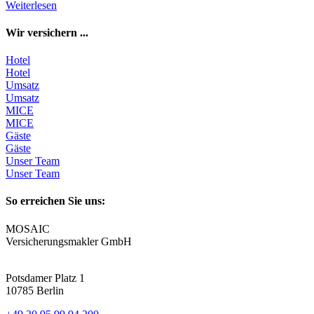
Weiterlesen
Wir versichern ...
Hotel
Hotel
Umsatz
Umsatz
MICE
MICE
Gäste
Gäste
Unser Team
Unser Team
So erreichen Sie uns:
MOSAIC
Versicherungsmakler GmbH
Potsdamer Platz 1
10785 Berlin