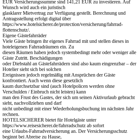
EUR Versicherungssumme sind 141,21 EUR zu investieren. Auf
Wunsch wird auch ein juristisch
glasklarer Mietvertrag zur Verfügung gestellt. Berechnung und
Antragsstellung erfolgt digital über
https://www.hotelsicherer.de/protection/versicherung/fahrrad-
flottenschutz/.
Eigene Gästefahrräder
Viele Gäste bringen ihr eigenes Fahrrad mit und stellen dieses in
hoteleigenen Fahrradräumen ein. Zu
diesen Räumen haben jedoch systembedingt mehr oder weniger alle
Gäste Zutritt. Beschädigungen
oder Diebstahl an Gästefahrrädern sind also kaum eingrenzbar – der
Hotelier sieht sich bei solchen
Ereignissen jedoch regelmäßig mit Ansprüchen der Gäste
konfrontiert. Auch wenn diese gesetzlich
kaum durchsetzbar sind (auch Hotelpolicen werden ohne
Verschulden / Einbruch nicht leisten) kann
man den Frust des Gastes, der sich um seinen Aktivurlaub gebracht
sieht, nachvollziehen und darf
nicht unbedingt mit einer Wiederholungsbuchung im nächsten Jahr
rechnen.
HOTELSICHERER bietet für Hotelgäste unter
https://www.reisesicherer.de/fahrradschutz ab sofort
eine Urlaubs-Fahrradversicherung an. Der Versicherungsschutz
beginnt bei Abreise zu Hause,