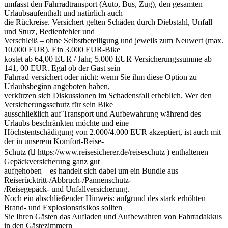
umfasst den Fahrradtransport (Auto, Bus, Zug), den gesamten
Urlaubsaufenthalt und natürlich auch
die Rückreise. Versichert gelten Schäden durch Diebstahl, Unfall
und Sturz, Bedienfehler und
Verschleiß – ohne Selbstbeteiligung und jeweils zum Neuwert (max.
10.000 EUR). Ein 3.000 EUR-Bike
kostet ab 64,00 EUR / Jahr, 5.000 EUR Versicherungssumme ab
141, 00 EUR. Egal ob der Gast sein
Fahrrad versichert oder nicht: wenn Sie ihm diese Option zu
Urlaubsbeginn angeboten haben,
verkürzen sich Diskussionen im Schadensfall erheblich. Wer den
Versicherungsschutz für sein Bike
ausschließlich auf Transport und Aufbewahrung während des
Urlaubs beschränkten möchte und eine
Höchstentschädigung von 2.000/4.000 EUR akzeptiert, ist auch mit
der in unserem Komfort-Reise-
Schutz ( https://www.reisesicherer.de/reiseschutz ) enthaltenen
Gepäckversicherung ganz gut
aufgehoben – es handelt sich dabei um ein Bundle aus
Reiserücktritt-/Abbruch-/Pannenschutz-
/Reisegepäck- und Unfallversicherung.
Noch ein abschließender Hinweis: aufgrund des stark erhöhten
Brand- und Explosionsrisikos sollten
Sie Ihren Gästen das Aufladen und Aufbewahren von Fahrradakkus
in den Gästezimmern